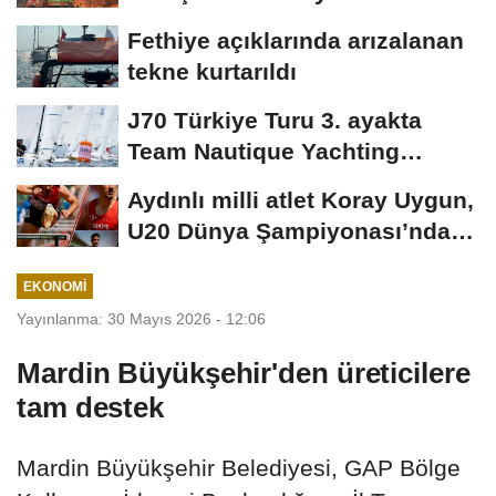
şüpheliden 9'u tutuklandı
Fethiye açıklarında arızalanan
tekne kurtarıldı
J70 Türkiye Turu 3. ayakta
Team Nautique Yachting
şampiyonluğu elde...
Aydınlı milli atlet Koray Uygun,
U20 Dünya Şampiyonası’nda
yarı...
EKONOMI
Yayınlanma: 30 Mayıs 2026 - 12:06
Mardin Büyükşehir'den üreticilere
tam destek
Mardin Büyükşehir Belediyesi, GAP Bölge