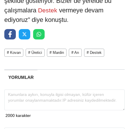
şekilde gösteriyor. Bizler de yerelde bu
çalışmalara
vermeye devam
Destek
ediyoruz” diye konuştu.
# Kovan
# Üretici
# Mardin
# Arı
# Destek
YORUMLAR