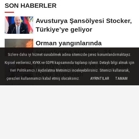
SON HABERLER
Avusturya Şansölyesi Stocker,
Türkiye’ye geliyor
Orman yangınlarında
soruşturma sürüyor.. 34
Sizlere daha iyi hizmet sunabilmek adına sitemizde çerez konumlandırmaktayız.
şüpheliden 9'u tutuklandı
Kişisel verileriniz, KVKK ve GDPR kapsamında toplanıp işlenir. Detaylı bilgi almak için
Fethiye açıklarında arızalanan
Veri Politikamızı / Aydınlatma Metnimizi inceleyebilirsiniz. Sitemizi kullanarak,
tekne kurtarıldı
çerezleri kullanmamızı kabul etmiş olacaksınız.
AYRINTILAR
TAMAM
J70 Türkiye Turu 3. ayakta
Team Nautique Yachting
şampiyonluğu elde...
Aydınlı milli atlet Koray Uygun,
U20 Dünya Şampiyonası’nda
yarı...