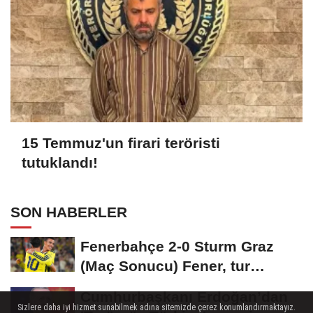
15 Temmuz'un firari teröristi
tutuklandı!
SON HABERLER
Fenerbahçe 2-0 Sturm Graz
(Maç Sonucu) Fener, tur
avantajını kaptı!
Cumhurbaşkanı Erdoğan’dan
Sizlere daha iyi hizmet sunabilmek adına sitemizde çerez konumlandırmaktayız.