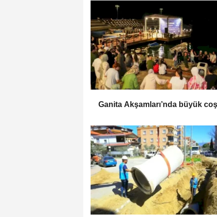
Ganita Akşamları’nda büyük co