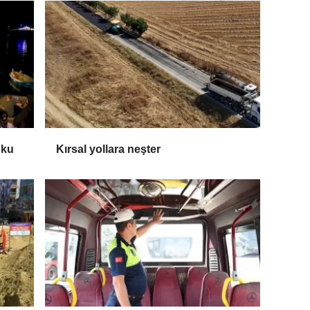
şku
Kırsal yollara neşter