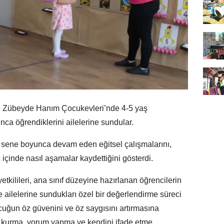
e Zübeyde Hanım Çocukevleri’nde 4-5 yaş
unca öğrendiklerini ailelerine sundular.
 sene boyunca devam eden eğitsel çalışmalarını,
içinde nasıl aşamalar kaydettiğini gösterdi.
kilileri, ana sınıf düzeyine hazırlanan öğrencilerin
e ailelerine sundukları özel bir değerlendirme süreci
uğun öz güvenini ve öz saygısını artırmasına
im kurma, yorum yapma ve kendini ifade etme