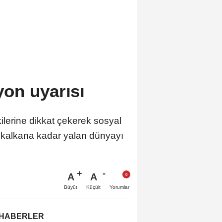
on uyarısı
ilerine dikkat çekerek sosyal
kalkana kadar yalan dünyayı
A
A
Büyüt
Küçült
Yorumlar
 HABERLER