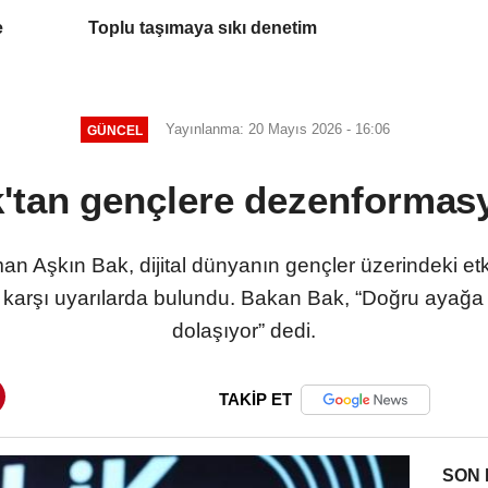
e
Toplu taşımaya sıkı denetim
Yayınlanma: 20 Mayıs 2026 - 16:06
GÜNCEL
'tan gençlere dezenformasy
 Aşkın Bak, dijital dünyanın gençler üzerindeki etk
arşı uyarılarda bulundu. Bakan Bak, “Doğru ayağa 
dolaşıyor” dedi.
TAKİP ET
SON