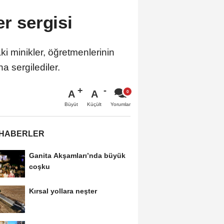
er sergisi
ki minikler, öğretmenlerinin
a sergilediler.
A
A
Büyüt
Küçült
Yorumlar
 HABERLER
Ganita Akşamları’nda büyük
coşku
Kırsal yollara neşter