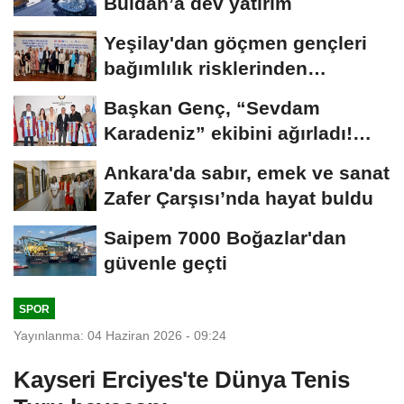
Buldan’a dev yatırım
Yeşilay'dan göçmen gençleri
bağımlılık risklerinden
koruyacak...
Başkan Genç, “Sevdam
Karadeniz” ekibini ağırladı!
Film Festivali...
Ankara'da sabır, emek ve sanat
Zafer Çarşısı’nda hayat buldu
Saipem 7000 Boğazlar'dan
güvenle geçti
SPOR
Yayınlanma: 04 Haziran 2026 - 09:24
Kayseri Erciyes'te Dünya Tenis