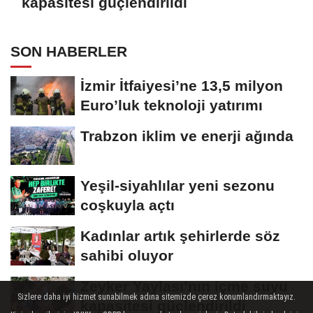
kapasitesi güçlendirildi
SON HABERLER
İzmir İtfaiyesi’ne 13,5 milyon
Euro’luk teknoloji yatırımı
Trabzon iklim ve enerji ağında
Yeşil-siyahlılar yeni sezonu
coşkuyla açtı
Kadınlar artık şehirlerde söz
sahibi oluyor
Zeyker Yaylası’nın içme suyu
Sizlere daha iyi hizmet sunabilmek adına sitemizde çerez konumlandırmaktayız.
kapasitesi güçlendirildi