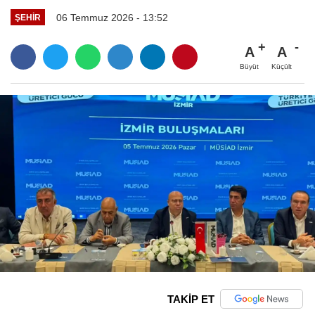
06 Temmuz 2026 - 13:52
ŞEHIR
A
A
Büyüt
Küçült
TAKİP ET