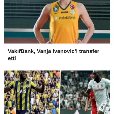
VakıfBank, Vanja Ivanovic’i transfer
etti