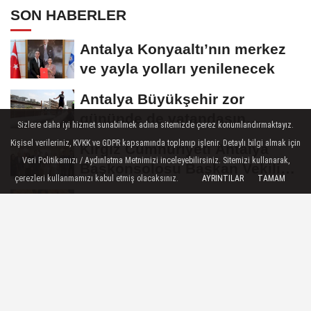
SON HABERLER
Antalya Konyaaltı’nın merkez
ve yayla yolları yenilenecek
Antalya Büyükşehir zor
gününde de vatandaşın
Sizlere daha iyi hizmet sunabilmek adına sitemizde çerez konumlandırmaktayız.
yanında
Kişisel verileriniz, KVKK ve GDPR kapsamında toplanıp işlenir. Detaylı bilgi almak için
Kırgız Cumhuriyeti Antalya
Veri Politikamızı / Aydınlatma Metnimizi inceleyebilirsiniz. Sitemizi kullanarak,
Başkonsolosu Başkan Vekili
çerezleri kullanmamızı kabul etmiş olacaksınız.
AYRINTILAR
TAMAM
Özdemir’i...
ABB'den mevsimlik tarım
işçilerine sağlık buluşması
ATA Çiftliği’nde karabuğday
hasadı başladı