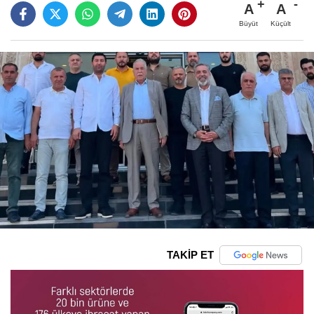
A
A
Büyüt
Küçült
TAKİP ET