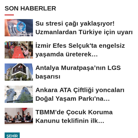
SON HABERLER
Su stresi çağı yaklaşıyor!
Uzmanlardan Türkiye için uyarı
İzmir Efes Selçuk'ta engelsiz
yaşamda üreterek
güçleniyorlar
Antalya Muratpaşa’nın LGS
başarısı
Ankara ATA Çiftliği yoncaları
Doğal Yaşam Parkı'na
ulaştırıldı
TBMM'de Çocuk Koruma
Kanunu teklifinin ilk
görüşmeleri tamamlandı
ŞEHIR