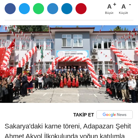
A
A
Büyüt
Küçült
TAKİP ET
Sakarya'daki karne töreni, Adapazarı Şehit
Ahmet Akyol İlkokulunda yoğun katılımla