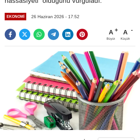
hassasiyeti” olduğunu vurguladı.
26 Haziran 2026 - 17:52
EKONOMI
A
A
Büyüt
Küçült