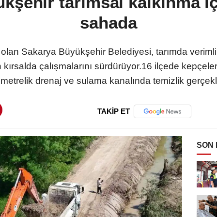
kşehir tarımsal kalkınma iç
sahada
olan Sakarya Büyükşehir Belediyesi, tarımda verimlili
 kırsalda çalışmalarını sürdürüyor.16 ilçede kepçele
ometrelik drenaj ve sulama kanalında temizlik gerçekle
TAKİP ET
SON