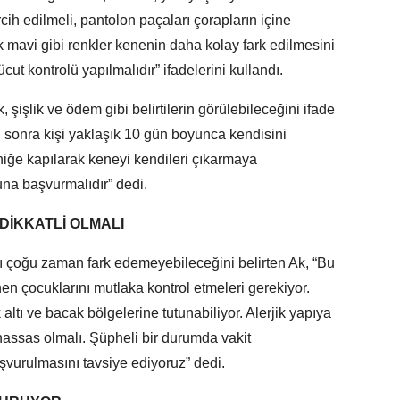
ercih edilmeli, pantolon paçaları çorapların içine
k mavi gibi renkler kenenin daha kolay fark edilmesini
t kontrolü yapılmalıdır” ifadelerini kullandı.
 şişlik ve ödem gibi belirtilerin görülebileceğini ifade
an sonra kişi yaklaşık 10 gün boyunca kendisini
iğe kapılarak keneyi kendileri çıkarmaya
una başvurmalıdır” dedi.
DİKKATLİ OLMALI
ı çoğu zaman fark edemeyebileceğini belirten Ak, “Bu
en çocuklarını mutlaka kontrol etmeleri gerekiyor.
 altı ve bacak bölgelerine tutunabiliyor. Alerjik yapıya
 hassas olmalı. Şüpheli bir durumda vakit
vurulmasını tavsiye ediyoruz” dedi.