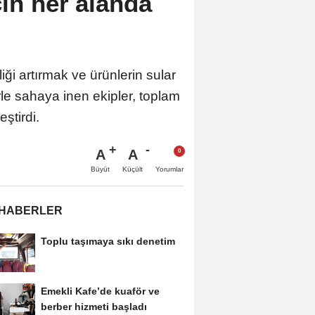
in her alanda
ği artırmak ve ürünlerin sular
rle sahaya inen ekipler, toplam
ştirdi.
A
A
Büyüt
Küçült
Yorumlar
 HABERLER
Toplu taşımaya sıkı denetim
Emekli Kafe’de kuaför ve
berber hizmeti başladı