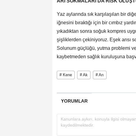
ARI SOKMALARI DA RİSK OLUŞ
Yaz aylarında sık karşılaşılan bir diğe
iğnesini bıraktığı için bir cımbız yard
yıkadıktan sonra soğuk kompres uygula
şişliklerden çekiniyoruz. Eşek arısı s
Solunum güçlüğü, yutma problemi veya
kaybetmeden sağlık kuruluşuna başvu
# Kene
# Ak
# Arı
YORUMLAR