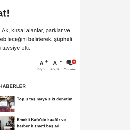
at!
k, kırsal alanlar, parklar ve
bileceğini belirterek, şüpheli
avsiye etti.
A
A
Büyüt
Küçült
Yorumlar
 HABERLER
Toplu taşımaya sıkı denetim
Emekli Kafe’de kuaför ve
berber hizmeti başladı