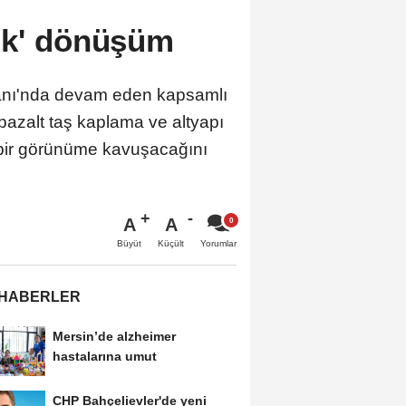
ük' dönüşüm
anı'nda devam eden kapsamlı
bazalt taş kaplama ve altyapı
 bir görünüme kavuşacağını
A
A
Büyüt
Küçült
Yorumlar
 HABERLER
Mersin’de alzheimer
hastalarına umut
CHP Bahçelievler'de yeni