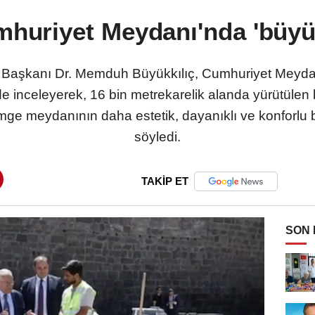
mhuriyet Meydanı'nda 'büy
e Başkanı Dr. Memduh Büyükkılıç, Cumhuriyet Meyd
de inceleyerek, 16 bin metrekarelik alanda yürütülen 
imge meydanının daha estetik, dayanıklı ve konforlu
söyledi.
TAKİP ET
SON