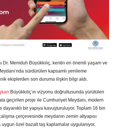
ı Dr. Memduh Büyükkılıç, kentin en önemli yaşam ve
eydanı'nda sürdürülen kapsamlı yenileme
nik ekiplerden son duruma ilişkin bilgi aldı.
şkan
Büyükkılıç'ın vizyonu doğrultusunda yürütülen
yata geçirilen proje ile Cumhuriyet Meydanı, modern
e dayanıklı bir yapıya kavuşturuluyor. Toplam 16 bin
 çalışma çerçevesinde meydanın zemin altyapısı
 uygun özel bazalt taş kaplamalar uygulanıyor.