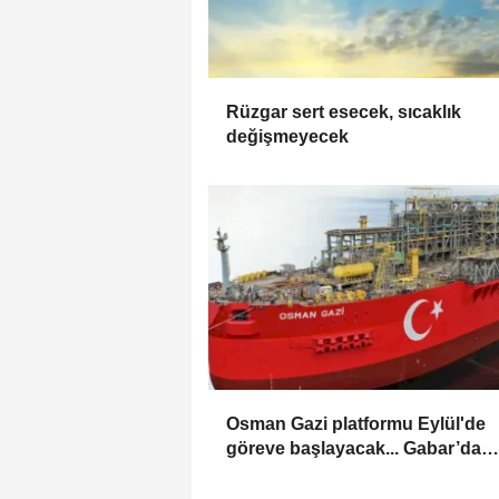
Rüzgar sert esecek, sıcaklık
değişmeyecek
Osman Gazi platformu Eylül'de
göreve başlayacak... Gabar’da
günlük petrol üretimi 83 bin 200
varile ulaştı