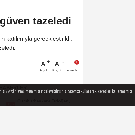
güven tazeledi
atılımıyla gerçekleştirildi.
eledi.
A
A
Büyüt
Küçült
Yorumlar
 HABERLER
ızı / Aydınlatma Metnimizi inceleyebilirsiniz. Sitemizi kullanarak, çerezleri kullanmamızı
Cumhurbaşkanı Erdoğan,
Suudi Arabistan yolcusu
Hradec Kralove 0-1 Beşiktaş
(Maç Sonucu) Beşiktaş tek