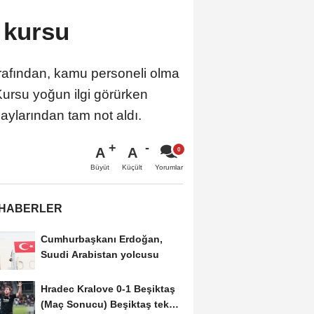
 kursu
rafından, kamu personeli olma
ursu yoğun ilgi görürken
ylarından tam not aldı.
A
A
Büyüt
Küçült
Yorumlar
 HABERLER
Cumhurbaşkanı Erdoğan,
Suudi Arabistan yolcusu
Hradec Kralove 0-1 Beşiktaş
(Maç Sonucu) Beşiktaş tek