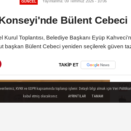
Yayınlanma: 09 Temmuz 2026 - 10:06
GÜNCEL
Konseyi'nde Bülent Cebeci 
Kurul Toplantısı, Belediye Başkanı Eyüp Kahveci’nin k
t başkan Bülent Cebeci yeniden seçilerek güven taz
TAKİP ET
SON
ileriniz, KVKK ve GDPR kapsamında toplanıp işlenir. Detaylı bilgi almak için Veri Politikam
kabul etmiş olacaksınız.
AYRINTILAR
TAMAM