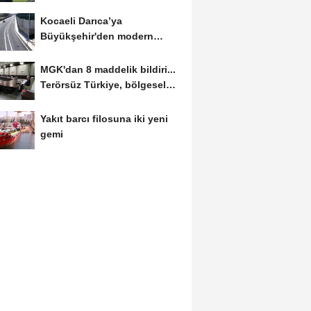
golle avantajı...
Kocaeli Darıca’ya
Büyükşehir'den modern
ulaşım yatırımı
MGK'dan 8 maddelik bildiri...
Terörsüz Türkiye, bölgesel
güvenlik...
Yakıt barcı filosuna iki yeni
gemi