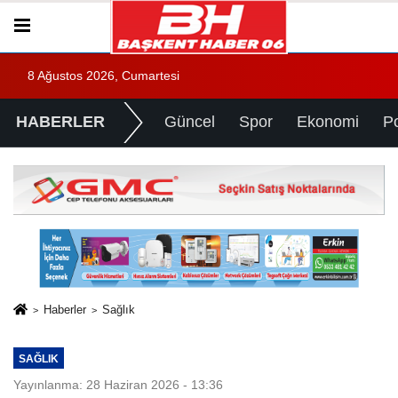
8 Ağustos 2026, Cumartesi
HABERLER
Güncel
Spor
Ekonomi
Po
Haberler
Sağlık
SAĞLIK
Yayınlanma: 28 Haziran 2026 - 13:36