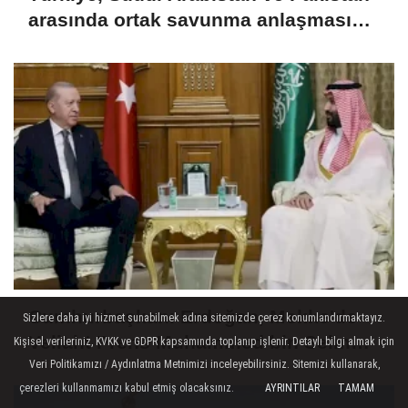
arasında ortak savunma anlaşması
imzalandı
Cumhurbaşkanı Erdoğan, Mekke'de
Sizlere daha iyi hizmet sunabilmek adına sitemizde çerez konumlandırmaktayız.
Veliaht Prens Muhammed bin Selman
Kişisel verileriniz, KVKK ve GDPR kapsamında toplanıp işlenir. Detaylı bilgi almak için
ile görüştü
Veri Politikamızı / Aydınlatma Metnimizi inceleyebilirsiniz. Sitemizi kullanarak,
çerezleri kullanmamızı kabul etmiş olacaksınız.
AYRINTILAR
TAMAM