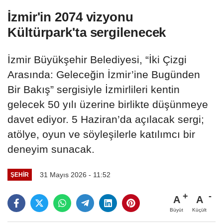
İzmir'in 2074 vizyonu
Kültürpark'ta sergilenecek
İzmir Büyükşehir Belediyesi, “İki Çizgi
Arasında: Geleceğin İzmir’ine Bugünden
Bir Bakış” sergisiyle İzmirlileri kentin
gelecek 50 yılı üzerine birlikte düşünmeye
davet ediyor. 5 Haziran’da açılacak sergi;
atölye, oyun ve söyleşilerle katılımcı bir
deneyim sunacak.
31 Mayıs 2026 - 11:52
ŞEHIR
A
A
Büyüt
Küçült