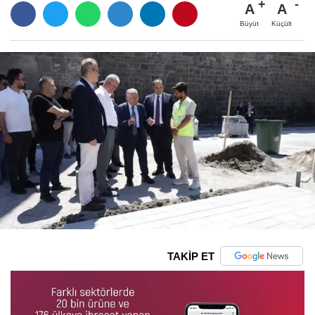
A
A
Büyüt
Küçült
TAKİP ET