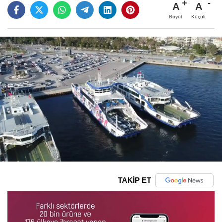
A
A
Büyüt
Küçült
TAKİP ET