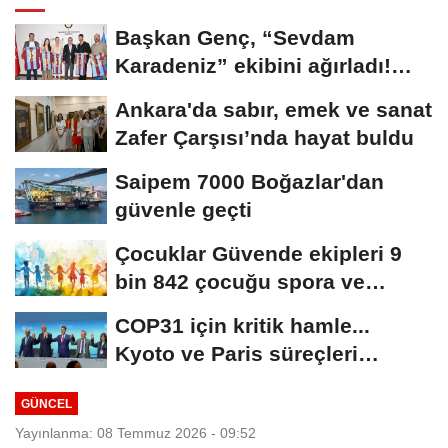
Başkan Genç, “Sevdam
Karadeniz” ekibini ağırladı!
Film Festivali...
Ankara'da sabır, emek ve sanat
Zafer Çarşısı’nda hayat buldu
Saipem 7000 Boğazlar'dan
güvenle geçti
Çocuklar Güvende ekipleri 9
bin 842 çocuğu spora ve
sosyal faaliyetlere...
COP31 için kritik hamle...
Kyoto ve Paris süreçleri
Türkiye’de yönetilecek
GÜNCEL
Yayınlanma: 08 Temmuz 2026 - 09:52