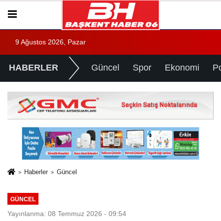
9 Ağustos 2026, Pazar
HABERLER
Güncel
Spor
Ekonomi
Po
Haberler
Güncel
GÜNCEL
Yayınlanma: 08 Temmuz 2026 - 09:54