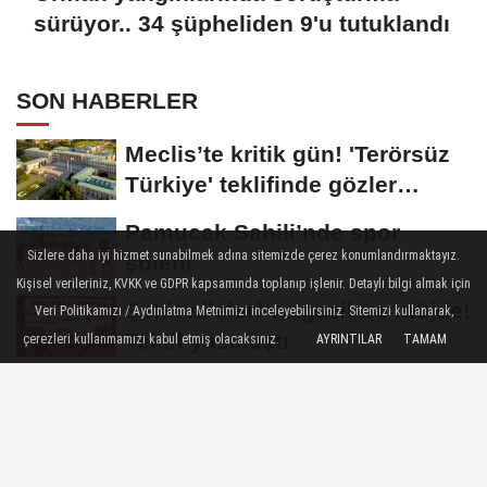
sürüyor.. 34 şüpheliden 9'u tutuklandı
SON HABERLER
Meclis’te kritik gün! 'Terörsüz
Türkiye' teklifinde gözler
Genel...
Pamucak Sahili’nde spor
Sizlere daha iyi hizmet sunabilmek adına sitemizde çerez konumlandırmaktayız.
şöleni
Kişisel verileriniz, KVKK ve GDPR kapsamında toplanıp işlenir. Detaylı bilgi almak için
Şehit aileleri ve gazilere müjde!
Veri Politikamızı / Aydınlatma Metnimizi inceleyebilirsiniz. Sitemizi kullanarak,
Teklif yasalaştı
çerezleri kullanmamızı kabul etmiş olacaksınız.
AYRINTILAR
TAMAM
Mersin’de hayat kurtaran OED
cihazı eğitimi
İzmir'de Konak Tramvayı’nda