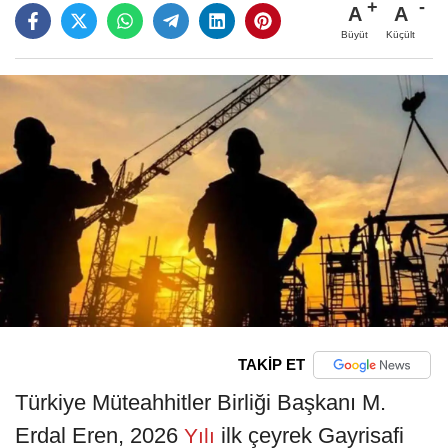
A
A
Büyüt
Küçült
TAKİP ET
Türkiye Müteahhitler Birliği Başkanı M.
Erdal Eren, 2026
ilk çeyrek Gayrisafi
Yılı