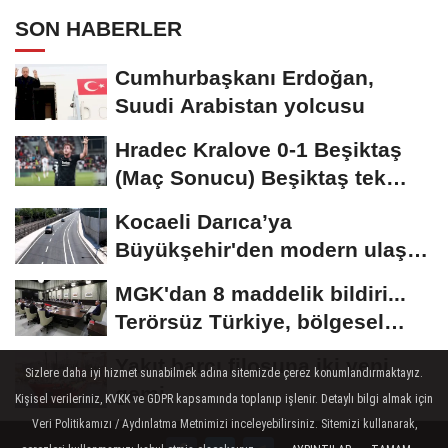
SON HABERLER
Cumhurbaşkanı Erdoğan,
Suudi Arabistan yolcusu
Hradec Kralove 0-1 Beşiktaş
(Maç Sonucu) Beşiktaş tek
golle avantajı...
Kocaeli Darıca’ya
Büyükşehir'den modern ulaşım
yatırımı
MGK'dan 8 maddelik bildiri...
Terörsüz Türkiye, bölgesel
güvenlik...
Yakıt barcı filosuna iki yeni
Sizlere daha iyi hizmet sunabilmek adına sitemizde çerez konumlandırmaktayız.
gemi
Kişisel verileriniz, KVKK ve GDPR kapsamında toplanıp işlenir. Detaylı bilgi almak için
Veri Politikamızı / Aydınlatma Metnimizi inceleyebilirsiniz. Sitemizi kullanarak,