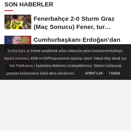
SON HABERLER
Fenerbahçe 2-0 Sturm Graz
(Maç Sonucu) Fener, tur
avantajını kaptı!
Cumhurbaşkanı Erdoğan’dan
'Terörsüz Türkiye' mesajı
Sizlere daha iyi hizmet sunabilmek adına sitemizde çerez konumlandırmaktayız.
Kişisel verileriniz, KVKK ve GDPR kapsamında toplanıp işlenir. Detaylı bilgi almak için
Trabzonspor'a büyük destek
Veri Politikamızı / Aydınlatma Metnimizi inceleyebilirsiniz. Sitemizi kullanarak,
çerezleri kullanmamızı kabul etmiş olacaksınız.
AYRINTILAR
TAMAM
“Bu Kampta Hayat Var” projesi
özel bireylere yaz tatili sunuyor
Osman Gazi platformu Eylül'de
göreve başlayacak... Gabar’da
günlük...