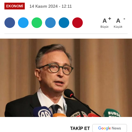
14 Kasım 2024 - 12:11
EKONOMI
A
A
Büyüt
Küçült
TAKİP ET