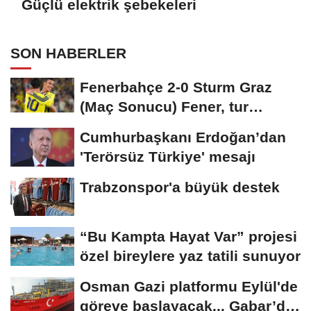
Güçlü elektrik şebekeleri
SON HABERLER
Fenerbahçe 2-0 Sturm Graz
(Maç Sonucu) Fener, tur
avantajını kaptı!
Cumhurbaşkanı Erdoğan’dan
'Terörsüz Türkiye' mesajı
Trabzonspor'a büyük destek
“Bu Kampta Hayat Var” projesi
özel bireylere yaz tatili sunuyor
Osman Gazi platformu Eylül'de
göreve başlayacak... Gabar’da