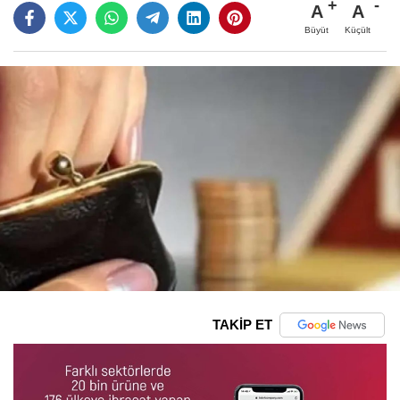
A
A
Büyüt
Küçült
TAKİP ET