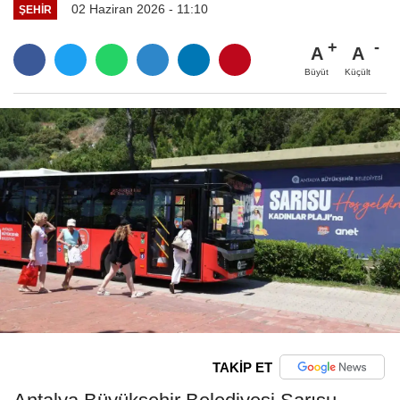
02 Haziran 2026 - 11:10
ŞEHIR
A
A
Büyüt
Küçült
TAKİP ET