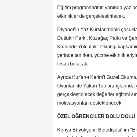
Eğitim programlarının yanında yaz b
etkinlikler de gerçekleştirilecek.
Diyanet’in Yaz Kursları’ndaki çocukla
Dutlukır Parkı, Kozağaç Parkı ve Şe
Kalbinde Yolculuk" etkinliği kapsamın
yerinde tanırken, yüzme etkinlikleriy
fırsatı bulacak.
Ayrıca Kur'an-ı Kerim'i Güzel Okuma
Oyunları ile Yakan Top branşlarınd
gerçekleştirilecek değerler eğitimi sı
motivasyonları desteklenecek.
ÖZEL ÖĞRENCİLER DOLU DOLU 
Konya Büyükşehir Belediyesi’nin "Eng