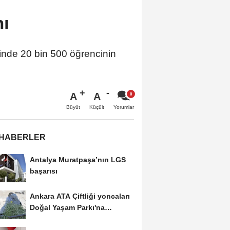
ı
de 20 bin 500 öğrencinin
A
A
Büyüt
Küçült
Yorumlar
 HABERLER
Antalya Muratpaşa’nın LGS
başarısı
Ankara ATA Çiftliği yoncaları
Doğal Yaşam Parkı'na
ulaştırıldı