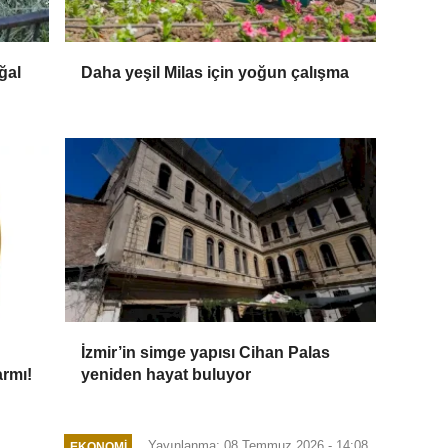
ğal
Daha yeşil Milas için yoğun çalışma
İzmir’in simge yapısı Cihan Palas
armı!
yeniden hayat buluyor
Yayınlanma: 08 Temmuz 2026 - 14:08
EKONOMI