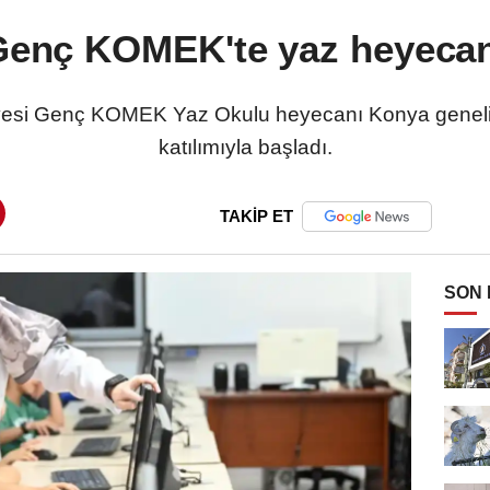
Genç KOMEK'te yaz heyecan
yesi Genç KOMEK Yaz Okulu heyecanı Konya genelin
katılımıyla başladı.
TAKİP ET
SON