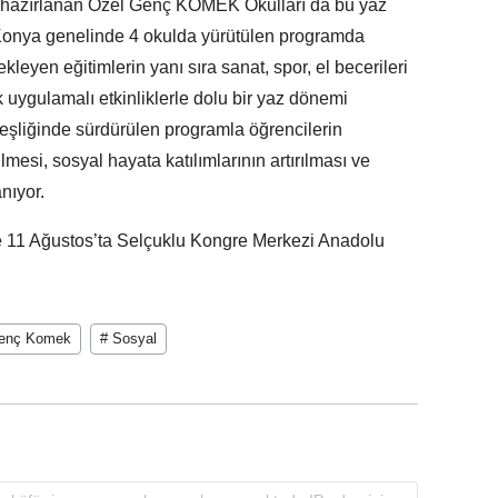
in hazırlanan Özel Genç KOMEK Okulları da bu yaz
ı.Konya genelinde 4 okulda yürütülen programda
ekleyen eğitimlerin yanı sıra sanat, spor, el becerileri
 uygulamalı etkinliklerle dolu bir yaz dönemi
 eşliğinde sürdürülen programla öğrencilerin
lmesi, sosyal hayata katılımlarının artırılması ve
nıyor.
 11 Ağustos’ta Selçuklu Kongre Merkezi Anadolu
enç Komek
# Sosyal