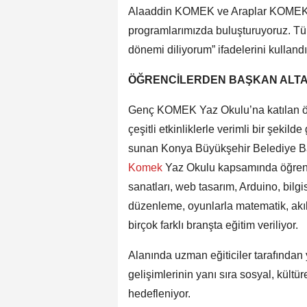
Alaaddin KOMEK ve Araplar KOMEK ku
programlarımızda buluşturuyoruz. Tüm 
dönemi diliyorum” ifadelerini kullandı
ÖĞRENCİLERDEN BAŞKAN ALTA
Genç KOMEK Yaz Okulu’na katılan öğr
çeşitli etkinliklerle verimli bir şekil
sunan Konya Büyükşehir Belediye Baş
Komek
Yaz Okulu kapsamında öğrencil
sanatları, web tasarım, Arduino, bilg
düzenleme, oyunlarla matematik, akıl 
birçok farklı branşta eğitim veriliyor.
Alanında uzman eğiticiler tarafından
gelişimlerinin yanı sıra sosyal, kültü
hedefleniyor.