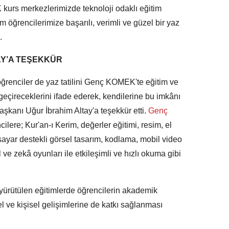
rs merkezlerimizde teknoloji odaklı eğitim
öğrencilerimize başarılı, verimli ve güzel bir yaz
.
Y’A TEŞEKKÜR
enciler de yaz tatilini Genç KOMEK'te eğitim ve
de geçireceklerini ifade ederek, kendilerine bu imkânı
kanı Uğur İbrahim Altay'a teşekkür etti.
Genç
ere; Kur'an-ı Kerim, değerler eğitimi, resim, el
isayar destekli görsel tasarım, kodlama, mobil video
ve zekâ oyunları ile etkileşimli ve hızlı okuma gibi
 yürütülen eğitimlerde öğrencilerin akademik
rel ve kişisel gelişimlerine de katkı sağlanması