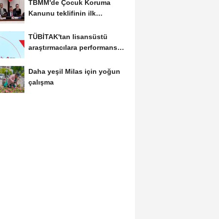
TBMM'de Çocuk Koruma
Kanunu teklifinin ilk
görüşmeleri tamamlandı
TÜBİTAK'tan lisansüstü
araştırmacılara performans
bursu çağrısı
Daha yeşil Milas için yoğun
çalışma