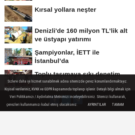
Kırsal yollara neşter
Denizli'de 160 milyon TL’lik alt
ve üstyapı yatırımı
Şampiyonlar, İETT ile
İstanbul’da
Toplu taşımaya sıkı denetim
Sizlere daha iyi hizmet sunabilmek adına sitemizde çerez konumlandırmaktayız.
Kişisel verileriniz, KVKK ve GDPR kapsamında toplanıp işlenir. Detaylı bilgi almak için
Veri Politikamızı / Aydınlatma Metnimizi inceleyebilirsiniz. Sitemizi kullanarak,
çerezleri kullanmamızı kabul etmiş olacaksınız.
AYRINTILAR
TAMAM
Künye
İletişim
Çerez Politikası
Gizlilik İlkeleri ve Veri Politikası / Our data policy