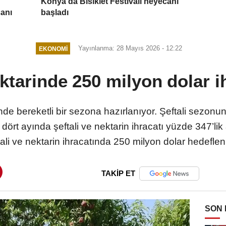
Konya'da Bisiklet Festivali heyecanı
canı
başladı
Yayınlanma: 28 Mayıs 2026 - 12:22
EKONOMI
ektarinde 250 milyon dolar i
nde bereketli bir sezona hazırlanıyor. Şeftali sezonun
n dört ayında şeftali ve nektarin ihracatı yüzde 347’lik
ali ve nektarin ihracatında 250 milyon dolar hedeflen
TAKİP ET
SON