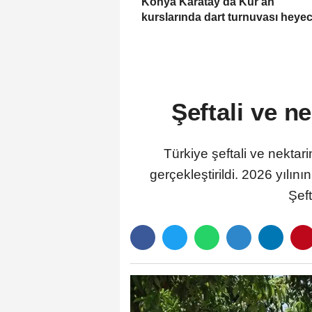
Konya Karatay'da Kur'an
kurslarında dart turnuvası heye
Şeftali ve n
Türkiye şeftali ve nektari
gerçekleştirildi. 2026 yılını
Şeft