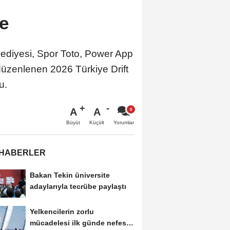
e
lediyesi, Spor Toto, Power App
düzenlenen 2026 Türkiye Drift
u.
A
A
Büyüt
Küçült
Yorumlar
 HABERLER
Bakan Tekin üniversite
adaylarıyla tecrübe paylaştı
Yelkencilerin zorlu
mücadelesi ilk günde nefes