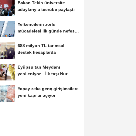
Bakan Tekin üniversite
adaylarıyla tecrübe paylaştı
Yelkencilerin zorlu
mücadelesi ilk günde nefes
kesti
688 milyon TL tarımsal
destek hesaplarda
Eyüpsultan Meydanı
yenileniyor... İlk taşı Nuri
Aslan koydu
Yapay zeka genç girişimcilere
yeni kapılar açıyor