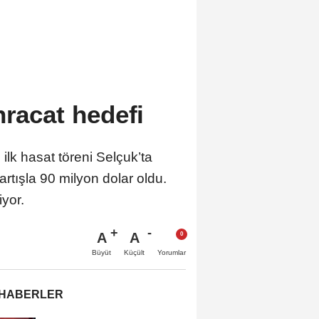
hracat hedefi
 ilk hasat töreni Selçuk’ta
 artışla 90 milyon dolar oldu.
iyor.
A
A
Büyüt
Küçült
Yorumlar
 HABERLER