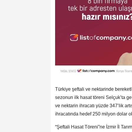
Türkiye şeftali ve nektarinde bereketl
sezonun ilk hasat töreni Selçuk’ta ger
ve nektarin ihracatı yüzde 347’lik artı
ihracatında hedef 250 milyon dolar o
“Şeftali Hasat Töreni”ne İzmir İl T