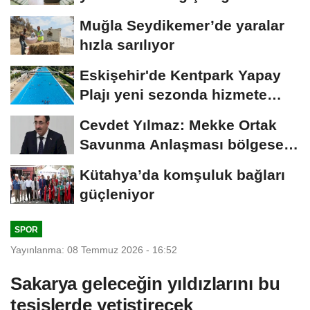
Geçiş...
Muğla Seydikemer’de yaralar
hızla sarılıyor
Eskişehir'de Kentpark Yapay
Plajı yeni sezonda hizmete
açıldı
Cevdet Yılmaz: Mekke Ortak
Savunma Anlaşması bölgesel
güvenliğe...
Kütahya’da komşuluk bağları
güçleniyor
SPOR
Yayınlanma: 08 Temmuz 2026 - 16:52
Sakarya geleceğin yıldızlarını bu
tesislerde yetiştirecek