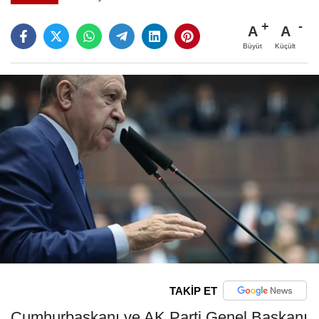
A
A
Büyüt
Küçült
TAKİP ET
Cumhurbaşkanı ve AK Parti Genel Başkanı