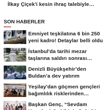
İlkay Çiçek'i kesin ihraç talebiyle
disipline sevk etti
SON HABERLER
Emniyet teşkilatına 6 bin 250
yeni kadro! Detaylar belli oldu
İstanbul'da tarihi mezar
taşlarına saldırı sonrası
restorasyon
Denizli Büyükşehir’den
Buldan’a dev yatırım
Yeşilay'dan göçmen gençleri
bağımlılık risklerinden
koruyacak...
Başkan Genç, “Sevdam