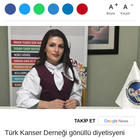
A
A
Büyüt
Küçült
TAKİP ET
Türk Kanser Derneği gönüllü diyetisyeni