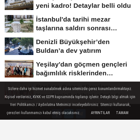
yeni kadro! Detaylar belli oldu
İstanbul'da tarihi mezar
taşlarına saldırı sonrası
restorasyon
Denizli Büyükşehir’den
Buldan’a dev yatırım
Yeşilay'dan göçmen gençleri
bağımlılık risklerinden
koruyacak...
Başkan Genç, “Sevdam
Sizlere daha iyi hizmet sunabilmek adına sitemizde çerez konumlandırmaktayız.
Karadeniz” ekibini ağırladı!
Kişisel verileriniz, KVKK ve GDPR kapsamında toplanıp işlenir. Detaylı bilgi almak için
Film Festivali...
Veri Politikamızı / Aydınlatma Metnimizi inceleyebilirsiniz. Sitemizi kullanarak,
çerezleri kullanmamızı kabul etmiş olacaksınız.
AYRINTILAR
TAMAM
Künye
İletişim
Çerez Politikası