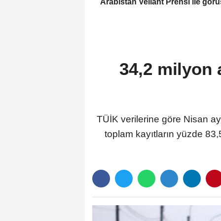
Arabistan Veliaht Prensi ile görü
34,2 milyon 
TÜİK verilerine göre Nisan ayı
toplam kayıtların yüzde 83,5’