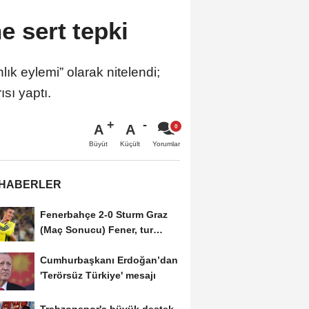
ne sert tepki
ık eylemi” olarak nitelendi;
ısı yaptı.
A
A
Büyüt
Küçült
Yorumlar
 HABERLER
Fenerbahçe 2-0 Sturm Graz
(Maç Sonucu) Fener, tur
avantajını kaptı!
Cumhurbaşkanı Erdoğan’dan
'Terörsüz Türkiye' mesajı
Trabzonspor'a büyük destek