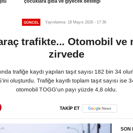
ştü
çocuklara gıda ve giyecek desteği
Yayınlanma: 18 Mayıs 2026 - 17:36
GÜNCEL
araç trafikte... Otomobil ve 
zirvede
nda trafiğe kaydı yapılan taşıt sayısı 182 bin 34 olu
ini oluşturdu. Trafiğe kayıtlı toplam taşıt sayısı ise 
otomobil TOGG'un payı yüzde 4,8 oldu.
TAKİP ET
SON