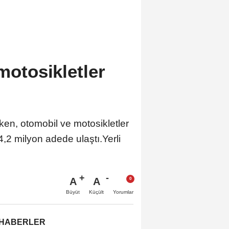
motosikletler
rken, otomobil ve motosikletler
34,2 milyon adede ulaştı.Yerli
A
A
Büyüt
Küçült
Yorumlar
 HABERLER