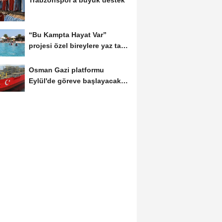
“Bu Kampta Hayat Var”
projesi özel bireylere yaz tatili
sunuyor
Osman Gazi platformu
Eylül'de göreve başlayacak...
Gabar’da günlük...