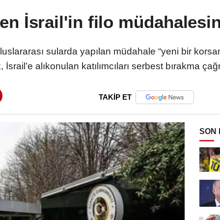
en İsrail'in filo müdahalesi
slararası sularda yapılan müdahale “yeni bir korsanl
 İsrail’e alıkonulan katılımcıları serbest bırakma çağr
TAKİP ET
SON