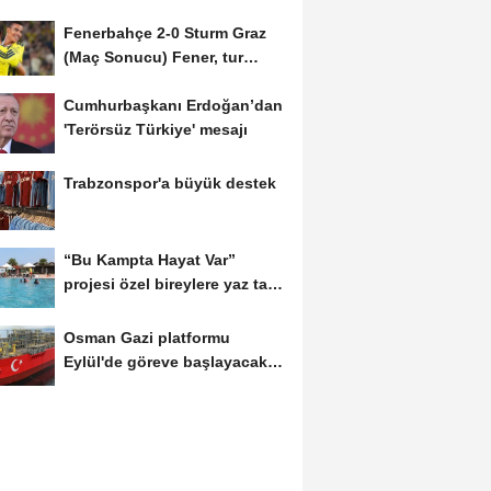
Fenerbahçe 2-0 Sturm Graz
(Maç Sonucu) Fener, tur
avantajını kaptı!
Cumhurbaşkanı Erdoğan’dan
'Terörsüz Türkiye' mesajı
Trabzonspor'a büyük destek
“Bu Kampta Hayat Var”
projesi özel bireylere yaz tatili
sunuyor
Osman Gazi platformu
Eylül'de göreve başlayacak...
Gabar’da günlük...