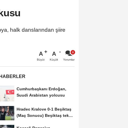
kusu
oya, halk danslarından şiire
A
A
Büyüt
Küçült
Yorumlar
 HABERLER
Cumhurbaşkanı Erdoğan,
Suudi Arabistan yolcusu
Hradec Kralove 0-1 Beşiktaş
(Maç Sonucu) Beşiktaş tek
golle avantajı...
Kocaeli Darıca’ya