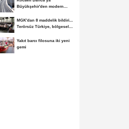
Büyükşehir'den modern
ulaşım yatırımı
MGK'dan 8 maddelik bildiri...
Terörsüz Türkiye, bölgesel
güvenlik...
Yakıt barcı filosuna iki yeni
gemi