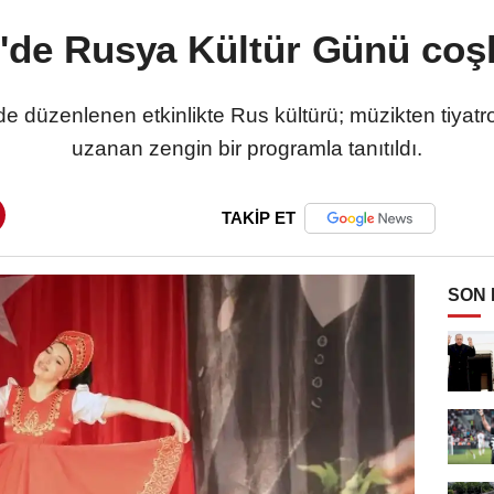
'de Rusya Kültür Günü coş
e düzenlenen etkinlikte Rus kültürü; müzikten tiyatr
uzanan zengin bir programla tanıtıldı.
TAKİP ET
SON