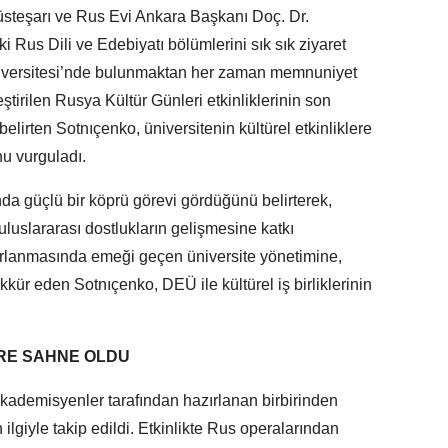
steşarı ve Rus Evi Ankara Başkanı Doç. Dr.
 Rus Dili ve Edebiyatı bölümlerini sık sık ziyaret
Üniversitesi’nde bulunmaktan her zaman memnuniyet
irilen Rusya Kültür Günleri etkinliklerinin son
belirten Sotnıçenko, üniversitenin kültürel etkinliklere
u vurguladı.
nda güçlü bir köprü görevi gördüğünü belirterek,
 uluslararası dostlukların gelişmesine katkı
ırlanmasında emeği geçen üniversite yönetimine,
ür eden Sotnıçenko, DEÜ ile kültürel iş birliklerinin
RE SAHNE OLDU
ademisyenler tarafından hazırlanan birbirinden
n ilgiyle takip edildi. Etkinlikte Rus operalarından