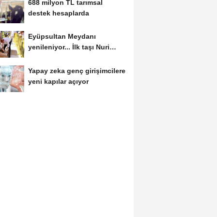
688 milyon TL tarımsal
destek hesaplarda
Eyüpsultan Meydanı
yenileniyor... İlk taşı Nuri
Aslan koydu
Yapay zeka genç girişimcilere
yeni kapılar açıyor