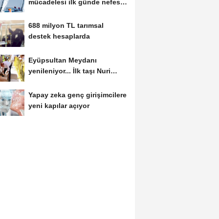
mücadelesi ilk günde nefes
kesti
688 milyon TL tarımsal
destek hesaplarda
Eyüpsultan Meydanı
yenileniyor... İlk taşı Nuri
Aslan koydu
Yapay zeka genç girişimcilere
yeni kapılar açıyor