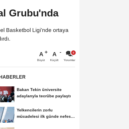
al Grubu'nda
l Basketbol Ligi’nde ortaya
ırdı.
A
A
Büyüt
Küçült
Yorumlar
 HABERLER
Bakan Tekin üniversite
adaylarıyla tecrübe paylaştı
Yelkencilerin zorlu
mücadelesi ilk günde nefes
kesti