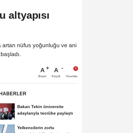
 altyapısı
 artan nüfus yoğunluğu ve ani
 başladı.
A
A
Büyüt
Küçült
Yorumlar
 HABERLER
Bakan Tekin üniversite
adaylarıyla tecrübe paylaştı
Yelkencilerin zorlu