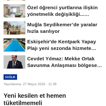
sürecek
Özel öğrenci yurtlarına ilişkin
yönetmelik değişikliği...
Geçiş...
Muğla Seydikemer’de yaralar
hızla sarılıyor
Eskişehir'de Kentpark Yapay
Plajı yeni sezonda hizmete
açıldı
Cevdet Yılmaz: Mekke Ortak
Savunma Anlaşması bölgesel
güvenliğe...
SAĞLIK
Yayınlanma: 27 Mayıs 2026 - 11:38
Yeni kesilen et hemen
tüketilmemeli