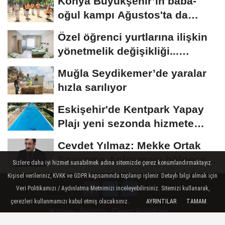
Konya Büyükşehir’in baba-
oğul kampı Ağustos'ta da
sürecek
Özel öğrenci yurtlarına ilişkin
yönetmelik değişikliği...
Geçiş...
Muğla Seydikemer’de yaralar
hızla sarılıyor
Eskişehir'de Kentpark Yapay
Plajı yeni sezonda hizmete
açıldı
Cevdet Yılmaz: Mekke Ortak
Savunma Anlaşması bölgesel
Sizlere daha iyi hizmet sunabilmek adına sitemizde çerez konumlandırmaktayız.
güvenliğe...
Kişisel verileriniz, KVKK ve GDPR kapsamında toplanıp işlenir. Detaylı bilgi almak için
Veri Politikamızı / Aydınlatma Metnimizi inceleyebilirsiniz. Sitemizi kullanarak,
çerezleri kullanmamızı kabul etmiş olacaksınız.
AYRINTILAR
TAMAM
Künye
İletişim
Çerez Politikası