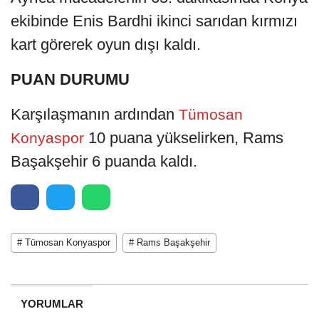
ekibinde Enis Bardhi ikinci sarıdan kırmızı
kart görerek oyun dışı kaldı.
PUAN DURUMU
Karşılaşmanın ardından
Tümosan
10 puana yükselirken, Rams
Konyaspor
Başakşehir 6 puanda kaldı.
# Tümosan Konyaspor
# Rams Başakşehir
YORUMLAR