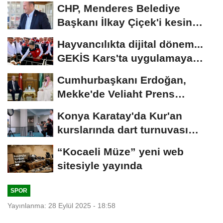
CHP, Menderes Belediye
Başkanı İlkay Çiçek'i kesin
ihraç talebiyle...
Hayvancılıkta dijital dönem...
GEKİS Kars'ta uygulamaya
alındı
Cumhurbaşkanı Erdoğan,
Mekke'de Veliaht Prens
Muhammed bin Selman ile...
Konya Karatay'da Kur'an
kurslarında dart turnuvası
heyecanı
“Kocaeli Müze” yeni web
sitesiyle yayında
SPOR
Yayınlanma: 28 Eylül 2025 - 18:58