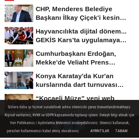
CHP, Menderes Belediye
Başkanı İlkay Çiçek'i kesin
ihraç talebiyle...
Hayvancılıkta dijital dönem...
GEKİS Kars'ta uygulamaya
alındı
Cumhurbaşkanı Erdoğan,
Mekke'de Veliaht Prens
Muhammed bin Selman ile...
Konya Karatay'da Kur'an
kurslarında dart turnuvası
heyecanı
“Kocaeli Müze” yeni web
sitesiyle yayında
Sizlere daha iyi hizmet sunabilmek adına sitemizde çerez konumlandırmaktayız.
Kişisel verileriniz, KVKK ve GDPR kapsamında toplanıp işlenir. Detaylı bilgi almak için
Veri Politikamızı / Aydınlatma Metnimizi inceleyebilirsiniz. Sitemizi kullanarak,
çerezleri kullanmamızı kabul etmiş olacaksınız.
AYRINTILAR
TAMAM
Künye
İletişim
Çerez Politikası