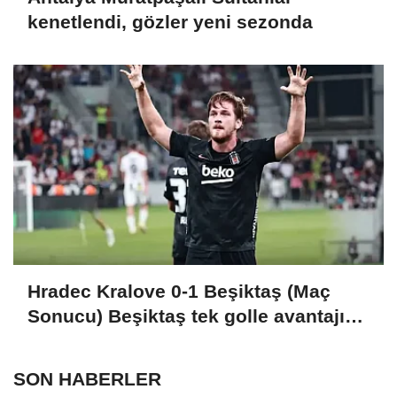
kenetlendi, gözler yeni sezonda
Hradec Kralove 0-1 Beşiktaş (Maç
Sonucu) Beşiktaş tek golle avantajı
kaptı
SON HABERLER