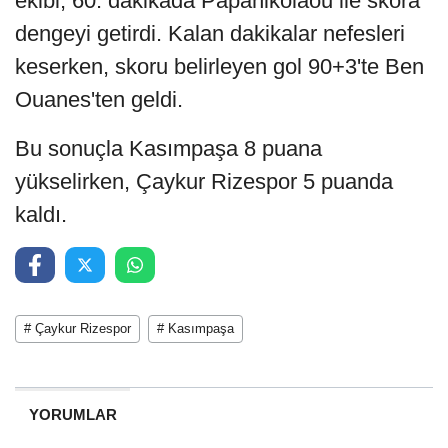
ekibi, 60. dakikada Papanikolaou ile skora
dengeyi getirdi. Kalan dakikalar nefesleri
keserken, skoru belirleyen gol 90+3'te Ben
Ouanes'ten geldi.
Bu sonuçla Kasımpaşa 8 puana
yükselirken, Çaykur Rizespor 5 puanda
kaldı.
# Çaykur Rizespor
# Kasımpaşa
YORUMLAR