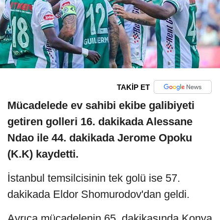
TAKİP ET
Mücadelede ev sahibi ekibe galibiyeti
getiren golleri 16. dakikada Alessane
Ndao ile 44. dakikada Jerome Opoku
(K.K) kaydetti.
İstanbul temsilcisinin tek golü ise 57.
dakikada Eldor Shomurodov'dan geldi.
Ayrıca mücadelenin 65. dakikasında Konya