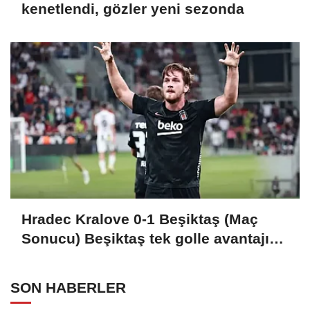
kenetlendi, gözler yeni sezonda
Hradec Kralove 0-1 Beşiktaş (Maç
Sonucu) Beşiktaş tek golle avantajı
kaptı
SON HABERLER