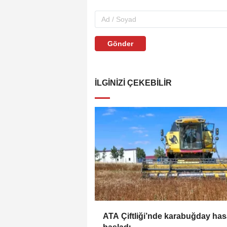
Gönder
İLGINIZI ÇEKEBILIR
ATA Çiftliği’nde karabuğday has