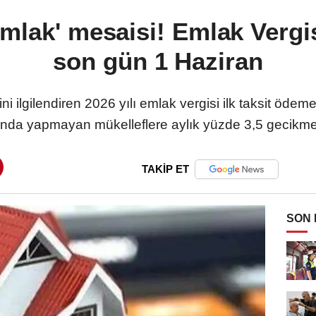
mlak' mesaisi! Emlak Vergis
son gün 1 Haziran
ini ilgilendiren 2026 yılı emlak vergisi ilk taksit ödem
da yapmayan mükelleflere aylık yüzde 3,5 gecikme 
TAKİP ET
SON