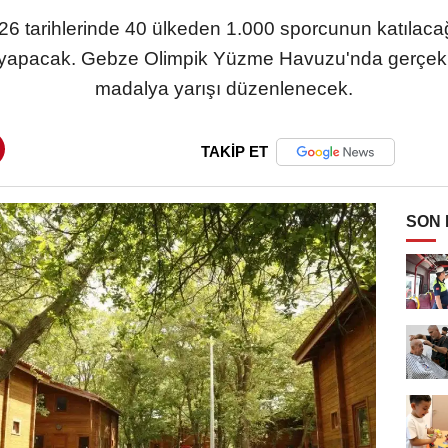
026 tarihlerinde 40 ülkeden 1.000 sporcunun katıla
i yapacak. Gebze Olimpik Yüzme Havuzu'nda gerçe
madalya yarışı düzenlenecek.
TAKİP ET
SON