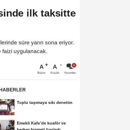
inde ilk taksitte
elerinde süre yarın sona eriyor.
faizi uygulanacak.
A
A
Büyüt
Küçült
Yorumlar
 HABERLER
Toplu taşımaya sıkı denetim
Emekli Kafe’de kuaför ve
berber hizmeti başladı