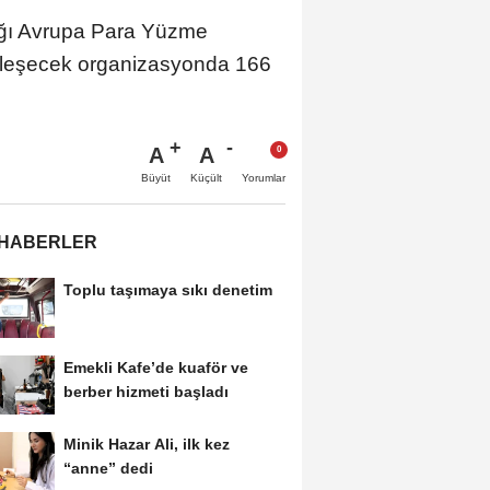
cağı Avrupa Para Yüzme
kleşecek organizasyonda 166
A
A
Büyüt
Küçült
Yorumlar
 HABERLER
Toplu taşımaya sıkı denetim
Emekli Kafe’de kuaför ve
berber hizmeti başladı
Minik Hazar Ali, ilk kez
“anne” dedi