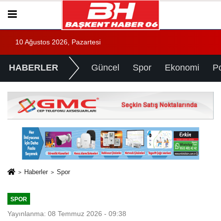
10 Ağustos 2026, Pazartesi
HABERLER
Güncel
Spor
Ekonomi
Po
Haberler
Spor
SPOR
Yayınlanma: 08 Temmuz 2026 - 09:38