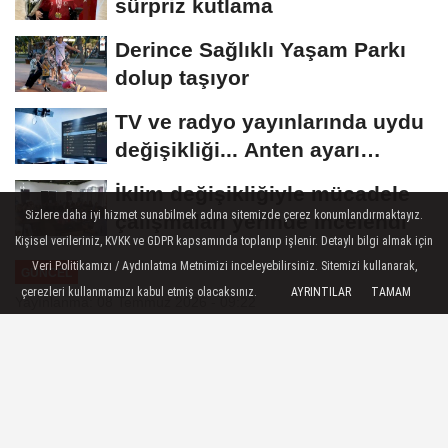
sürpriz kutlama
Derince Sağlıklı Yaşam Parkı
dolup taşıyor
TV ve radyo yayınlarında uydu
değişikliği... Anten ayarı
gerekmeyecek!
İklim değişikliğiyle mücadele
Sizlere daha iyi hizmet sunabilmek adına sitemizde çerez konumlandırmaktayız.
çalışmaları yerinde incelendi
Kişisel verileriniz, KVKK ve GDPR kapsamında toplanıp işlenir. Detaylı bilgi almak için
Veri Politikamızı / Aydınlatma Metnimizi inceleyebilirsiniz. Sitemizi kullanarak,
GÜNCEL
çerezleri kullanmamızı kabul etmiş olacaksınız.
AYRINTILAR
TAMAM
Yayınlanma: 08 Temmuz 2026 - 09:22
Külliyede NATO yemeği ve hatırası
Cumhurbaşkanı Erdoğan ve eşi Emine
Erdoğan, devlet ve hükümet başkanları ile