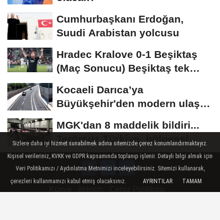
Cumhurbaşkanı Erdoğan,
Suudi Arabistan yolcusu
Hradec Kralove 0-1 Beşiktaş
(Maç Sonucu) Beşiktaş tek
golle avantajı...
Kocaeli Darıca’ya
Büyükşehir'den modern ulaşım
yatırımı
MGK'dan 8 maddelik bildiri...
Terörsüz Türkiye, bölgesel
Sizlere daha iyi hizmet sunabilmek adına sitemizde çerez konumlandırmaktayız.
güvenlik...
Kişisel verileriniz, KVKK ve GDPR kapsamında toplanıp işlenir. Detaylı bilgi almak için
Veri Politikamızı / Aydınlatma Metnimizi inceleyebilirsiniz. Sitemizi kullanarak,
çerezleri kullanmamızı kabul etmiş olacaksınız.
AYRINTILAR
TAMAM
Künye
İletişim
Çerez Politikası
Gizlilik İlkeleri ve Veri Politikası / Our data policy