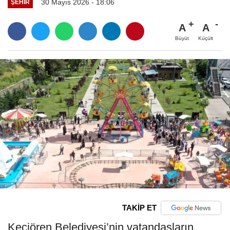
30 Mayıs 2026 - 18:06
ŞEHIR
A
A
Büyüt
Küçült
TAKİP ET
Keçiören Belediyesi’nin vatandaşların