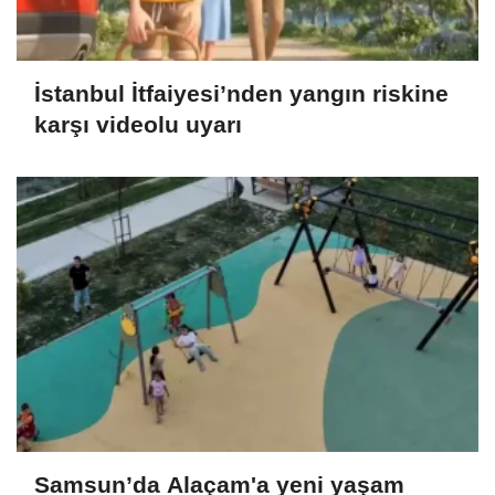
İstanbul İtfaiyesi’nden yangın riskine
karşı videolu uyarı
Samsun’da Alaçam'a yeni yaşam