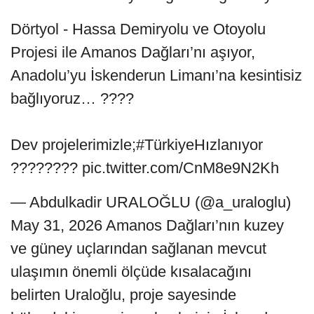
Dörtyol - Hassa Demiryolu ve Otoyolu
Projesi ile Amanos Dağları’nı aşıyor,
Anadolu’yu İskenderun Limanı’na kesintisiz
bağlıyoruz… ????
Dev projelerimizle;#TürkiyeHızlanıyor
???????? pic.twitter.com/CnM8e9N2Kh
— Abdulkadir URALOĞLU (@a_uraloglu)
May 31, 2026 Amanos Dağları’nın kuzey
ve güney uçlarından sağlanan mevcut
ulaşımın önemli ölçüde kısalacağını
belirten Uraloğlu, proje sayesinde