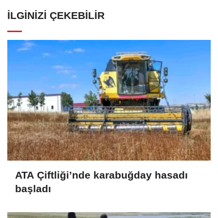
İLGINIZI ÇEKEBILIR
ATA Çiftliği’nde karabuğday hasadı
başladı