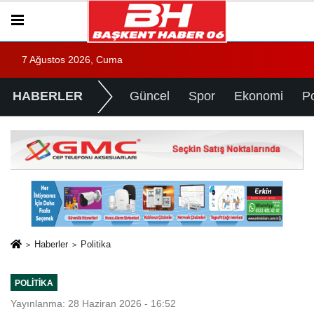
7 Ağustos 2026, Cuma
HABERLER
Güncel
Spor
Ekonomi
Po
Haberler
Politika
POLITIKA
Yayınlanma: 28 Haziran 2026 - 16:52