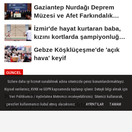
Gaziantep Nurdağı Deprem
Müzesi ve Afet Farkındalık
Merkezi için...
İzmir'de hayat kurtaran baba,
kızını kortlarda şampiyonluğa
hazırlıyor
Gebze Köşklüçeşme'de 'açık
hava' keyif
GÜNCEL
Yayınlanma: 28 Haziran 2026 - 16:36
Sizlere daha iyi hizmet sunabilmek adına sitemizde çerez konumlandırmaktayız.
Kişisel verileriniz, KVKK ve GDPR kapsamında toplanıp işlenir. Detaylı bilgi almak için
Konya'da uyuşturucu
Veri Politikamızı / Aydınlatma Metnimizi inceleyebilirsiniz. Sitemizi kullanarak,
operasyonu: 18 tutuklama
çerezleri kullanmamızı kabul etmiş olacaksınız.
AYRINTILAR
TAMAM
Konya İl Emniyet Müdürlüğü'nün sokak
satıcılarına yönelik düzenlediği