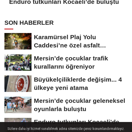
Enduro tutkunları Kocaeli’de buluştu
SON HABERLER
Karamürsel Plaj Yolu
Caddesi’ne özel asfalt
dokunuşu
Mersin’de çocuklar trafik
kurallarını öğreniyor
Büyükelçiliklerde değişim... 4
ülkeye yeni atama
Mersin’de çocuklar geleneksel
oyunlarla buluştu
Enduro tutkunları Kocaeli’de
buluştu
Sizlere daha iyi hizmet sunabilmek adına sitemizde çerez konumlandırmaktayız.